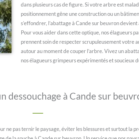
dans plusieurs cas de figure. Si votre arbre est malade
positionnement gêne une construction ou un bâtiment 
s’effondrer, l’abattage à Cande sur beuvron devient al
Pour vous aider dans cette optique, nos élagueurs pa
prennent soin de respecter scrupuleusement votre a
autour au moment de couper l’arbre. Vivez un abatt
nos élagueurs grimpeurs expérimentés et soucieux du
un dessouchage à Cande sur beuvr
ur ne pas ternir le paysage, éviter les blessures et surtout la p
de la souche à Cande sur beuvron. Un service que nos paysagi