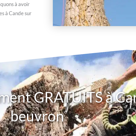
iquons à avoir
res à Cande sur
ement GRATUITS à Ca
beuvron