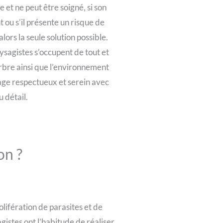
 et ne peut être soigné, si son
ou s’il présente un risque de
ors la seule solution possible.
ysagistes s’occupent de tout et
rbre ainsi que l’environnement
age respectueux et serein avec
 détail.
on ?
rolifération de parasites et de
stes ont l’habitude de réaliser