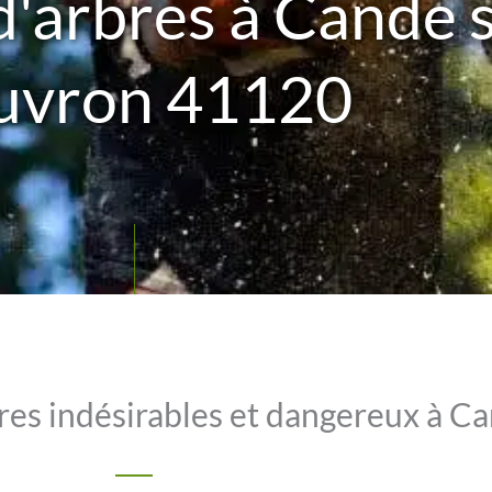
d'arbres à Cande 
uvron 41120
bres indésirables et dangereux à C