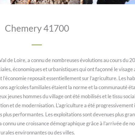
Chemery 41700
l de Loire, a connu de nombreuses évolutions au cours du 20è
les, économiques et urbanistiques qui ont façonné le visage ac
 l’économie reposait essentiellement sur l’agriculture. Les ha
tations agricoles familiales étaient la norme et la communauté é
x jeunes hommes du village ont été mobilisés et le tissu socia
on et de modernisation. L’agriculture a été progressivement in
s plus performantes. Les exploitations sont devenues plus grand
e a connu une croissance démographique grâce à l’arrivée de no
rurales environnantes ou des villes.