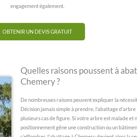
engagement également.
OBTENIR UN DEVIS GRATUIT
Quelles raisons poussent à abat
Chemery ?
De nombreuses raisons peuvent expliquer la nécessi
Décision jamais simple à prendre, l’abattage d’arbre
plusieurs cas de figure. Si votre arbre est malade et n
positionnement gêne une construction ou un bâtiment 
s’effondrer, l’abattage à Chemery devient alors la se