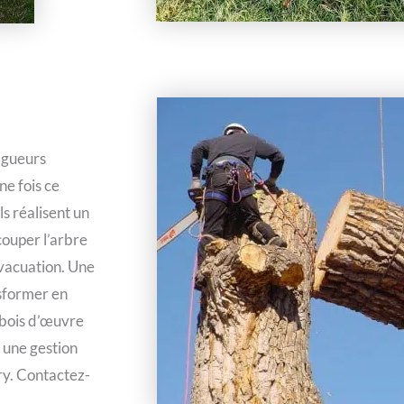
agueurs
ne fois ce
ls réalisent un
couper l’arbre
évacuation. Une
nsformer en
 bois d’œuvre
 une gestion
ry. Contactez-