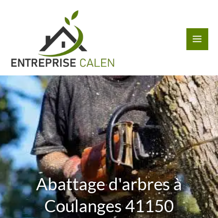
Aller
au
contenu
Abattage d'arbres à
Coulanges 41150