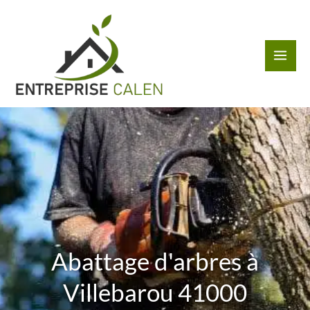
Aller
au
contenu
Abattage d'arbres à
Villebarou 41000