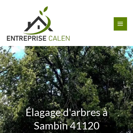
Aller
au
contenu
Élagage d'arbres à
Sambin 41120