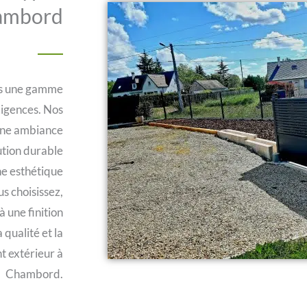
hambord
ns une gamme
xigences. Nos
 une ambiance
ution durable
une esthétique
s choisissez,
à une finition
qualité et la
t extérieur à
Chambord.