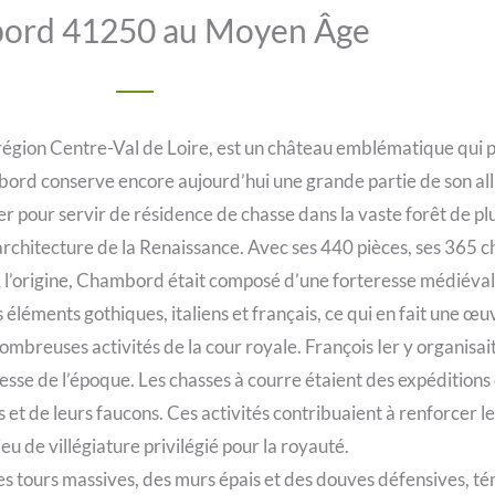
ord 41250 au Moyen Âge
égion Centre-Val de Loire, est un château emblématique qui p
rd conserve encore aujourd’hui une grande partie de son all
r pour servir de résidence de chasse dans la vaste forêt de plu
hitecture de la Renaissance. Avec ses 440 pièces, ses 365 chem
l’origine, Chambord était composé d’une forteresse médiévale
 éléments gothiques, italiens et français, ce qui en fait une œ
reuses activités de la cour royale. François Ier y organisait 
sse de l’époque. Les chasses à courre étaient des expéditions d
s et de leurs faucons. Ces activités contribuaient à renforcer 
ieu de villégiature privilégié pour la royauté.
 tours massives, des murs épais et des douves défensives, tém