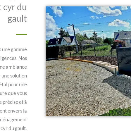
t cyr du
gault
ns une gamme
xigences. Nos
 une ambiance
 une solution
métal pour une
ture que vous
e précise et à
ent envers la
n aménagement
 cyr du gault.