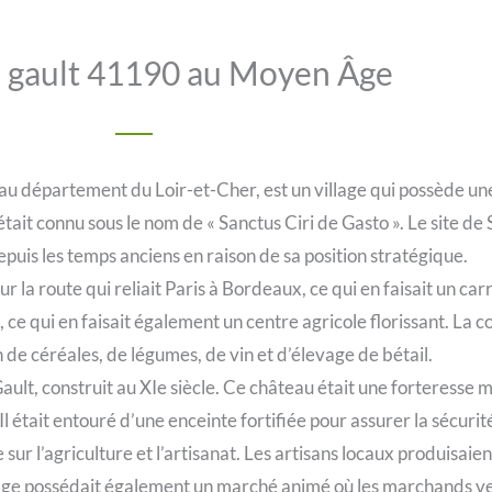
u gault 41190 au Moyen Âge
 département du Loir-et-Cher, est un village qui possède une 
ait connu sous le nom de « Sanctus Ciri de Gasto ». Le site de
puis les temps anciens en raison de sa position stratégique.
r la route qui reliait Paris à Bordeaux, ce qui en faisait un c
les, ce qui en faisait également un centre agricole florissant. 
 de céréales, de légumes, de vin et d’élevage de bétail.
ault, construit au XIe siècle. Ce château était une forteresse 
Il était entouré d’une enceinte fortifiée pour assurer la sécurit
 l’agriculture et l’artisanat. Les artisans locaux produisaient 
llage possédait également un marché animé où les marchands ve