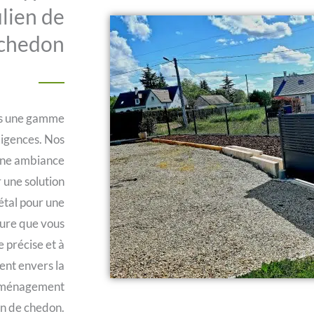
ulien de
chedon
ns une gamme
xigences. Nos
 une ambiance
 une solution
métal pour une
ture que vous
e précise et à
ent envers la
n aménagement
ien de chedon.