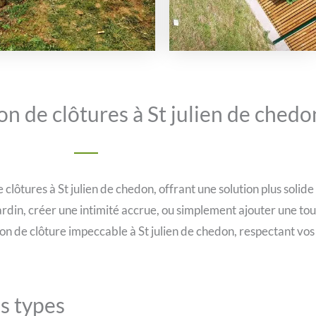
n de clôtures à St julien de chedo
lôtures à St julien de chedon, offrant une solution plus solide
jardin, créer une intimité accrue, ou simplement ajouter une to
ion de clôture impeccable à St julien de chedon, respectant vos
us types