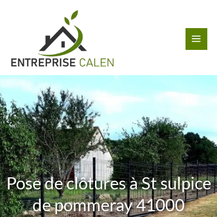
Aller
au
contenu
Pose de clôtures à St sulpice
de pommeray 41000